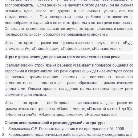
воспроизводить. Если ребенок не научится этого делать, он не сможет
отличить одно слово от другого и не сможет узнать его как
тождественное. При восприятии речи ребенок сталкивается с
многообразием звучаний в ее потоке: фонемы в потоке речи изменчивы.
Он слышит множество вариантов звуков, которые, сливаясь в слоговые
последовательности, образуют непрерывные компоненты.
Игры, которые развитию фонематического слуха: игра «Будь
внимателен!», «Поймай звук», «Поймай слово», «Исправь меня».
Игры и упражнения для развития грамматического строя речи
Грамматический строй языка ребенок усваивает в процессе общения со
взрослыми и сверстниками. Из речи окружающих дети заимствуют слова
в разных грамматических формах и постепенно начинают
самостоятельно пользоваться разнообразными грамматическими
средствами. Однако процесс овладения грамматическим строем речи
сложный и длительный.
Игры, которые необходимо использовать для развития
грамматического строя речи: «Один – много», «Посчитай-ка (от 1 до 5)»,
«Чего не стало?», «Измени предложение», «Назови ласково».
Список использованной и рекомендуемой литературы:
1.
Большакова С.Е.
Речевые нарушения и их преодоление. М., 2005.
2.
Коррекционно-педагогическая работа в дошкольных учреждениях для