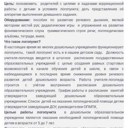
Цель:
познакомить родителей с целями и задачами коррекционной
работы с детьми в условиях логопункта; дать представление об
алгоритме выполнения домашнего задания.
Оборудование:
пособия по развитию речевого дыхания, мелкой
моторики кистей рук; дидактические игры и упражнения на развитие
фонематического слуха грамматического строя речи; логопедические
альбомы, тетради, книги.
Что такое логопункт?
В настоящее время во многих дошкольных учреждениях функционируют
логопункты, такой логопункт есть и в нашем детском саду
.
Должность
учителя-логопеда вводится в штатное расписание государственных
образовательных учреждений с целью создания равных стартовых
возможностей в начале обучения детей в школе, в связи с
наблюдающимся в последнее время снижением уровня речевого
развития детей дошкольного возраста. Работа учителя-логопеда
строится с учётом внутреннего расписания дошкольного
образовательного учреждения. График работы и расписание занятий
утверждается заведующей дошкольным образовательным
учреждением. Список детей на оказание логопедической помощи детям
утверждается заведующим ДОУ, руководителем ОПМПК.
Целью работы логопункта
в дошкольном образовательном
учреждении является оказание необходимой логопедической помощи
детям в возрасте от 5 до 7 лет.