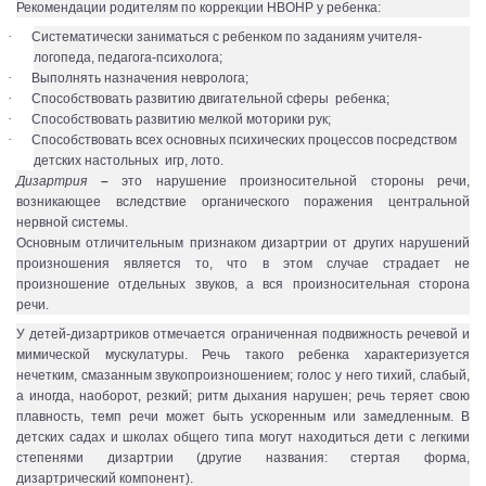
Рекомендации родителям по коррекции НВОНР у ребенка:
·
Систематически заниматься с ребенком по заданиям учителя-
логопеда, педагога-психолога;
·
Выполнять назначения невролога;
·
Способствовать развитию двигательной сферы ребенка;
·
Способствовать развитию мелкой моторики рук;
·
Способствовать всех основных психических процессов посредством
детских настольных игр, лото.
Дизартрия
–
это нарушение произносительной стороны речи,
возникающее вследствие органического поражения центральной
нервной системы.
Основным отличительным признаком дизартрии от других нарушений
произношения является то, что в этом случае страдает не
произношение отдельных звуков, а вся произносительная сторона
речи.
У детей-дизартриков отмечается ограниченная подвижность речевой и
мимической мускулатуры. Речь такого ребенка характеризуется
нечетким, смазанным звукопроизношением; голос у него тихий, слабый,
а иногда, наоборот, резкий; ритм дыхания нарушен; речь теряет свою
плавность, темп речи может быть ускоренным или замедленным. В
детских садах и школах общего типа могут находиться дети с легкими
степенями дизартрии (другие названия: стертая форма,
дизартрический компонент).