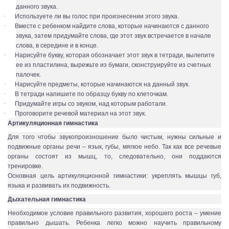
данного звука.
·
Используете ли вы голос при произнесении этого звука.
·
Вместе с ребенком найдите слова, которые начинаются с данного
звука, затем придумайте слова, где этот звук встречается в начале
слова, в середине и в конце.
·
Нарисуйте букву, которая обозначает этот звук в тетради, вылепите
ее из пластилина, вырежьте из бумаги, сконструируйте из счетных
палочек.
·
Нарисуйте предметы, которые начинаются на данный звук.
·
В тетради напишите по образцу букву по клеточкам.
·
Придумайте игры со звуком, над которым работали.
·
Проговорите речевой материал на этот звук.
Артикуляционная гимнастика
Для того чтобы звукопроизношение было чистым, нужны сильные и
подвижные органы речи – язык, губы, мягкое небо. Так как все речевые
органы состоят из мышц, то, следовательно, они поддаются
тренировке.
Основная цель артикуляционной гимнастики: укреплять мышцы губ,
языка и развивать их подвижность.
Дыхательная гимнастика
Необходимое условие правильного развития, хорошего роста – умение
правильно дышать. Ребенка легко можно научить правильному