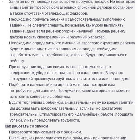
·
Занятия могут проводиться во время прогулок, поездок. Но некоторые
виды занятий требуют обязательной спокойной деловой обстановки,
а также отсутствия отвлекающих факторов.
·
Необходимо приучать ребенка к самостоятельному выполнению
заданий. Не следует спешить, показывая, как нужно выполнять
задание, даже если ребенок огорчен неудачей. Помощь ребенку
должна носить своевременный и разумный характер.
·
Необходимо определить, кто именно из взрослого окружения ребенка
будет с ним заниматься по заданиям логопеда; необходимо
выработать единые требования, которые будут предъявляться к
ребенку.
·
При получении задания внимательно ознакомьтесь с его
содержанием, убедитесь в том, что оно вами понято. В случаях
затруднений проконсультируйтесь с воспитателем или логопедом.
·
Подберите наглядный или игровой материал, который вам
потребуется для занятий. Продумайте, какой материал вы можете
изготовить совместно с ребенком.
·
Будьте терпеливы с ребенком, внимательны к нему во время занятий.
Вы должны быть доброжелательны, участливы, но достаточно
требовательны. Стимулировать его к дальнейшей работе, поощрять
успехи, учить преодолевать трудности.
Как работать со звуком
·
Проговорите звук совместно с ребенком.
·
Выясните, как располагаются губы, зубы, язык при произнесении