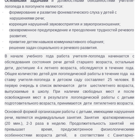
Основными задачами
и должностными обязанностями учителя-
логопеда в логопункте являются:
·
формирование и развитие фонематического слуха у детей с
нарушениями речи;
·
коррекция нарушений звуковосприятия и звукопроизношения;
·
своевременное предупреждение и преодоление трудностей речевого
развития;
·
привитие детям навыков коммуникативного общения;
·
решение задач социального и речевого развития.
В начале учебного года работа учителя-логопеда начинается с
обследования состояния речи детей старшего возраста, остальные
дети, достигшие 4-х летнего возраста, обследуются в течение года.
Общее количество детей для логопедической работы в течение года на
ставку учителя-логопеда в детском саду составляет 25 человек. В
первую очередь в список включаются дети шестилетнего возраста,
выпускаемые в школу. При наличии свободных мест и после
освобождения мест в результате логопедической работы с детьми
подготовительного возраста, принимаются дети пятилетнего возраста.
Основной формой организации работы
с детьми, имеющими нарушения
речи, являются индивидуальные занятия. Занятия кратковременные
(20 мин.), 2-3 раза в неделю. Продолжительность занятий не
превышает время, предусмотренное физиологическими
особенностями возраста детей, в соответствии с Санитарно-