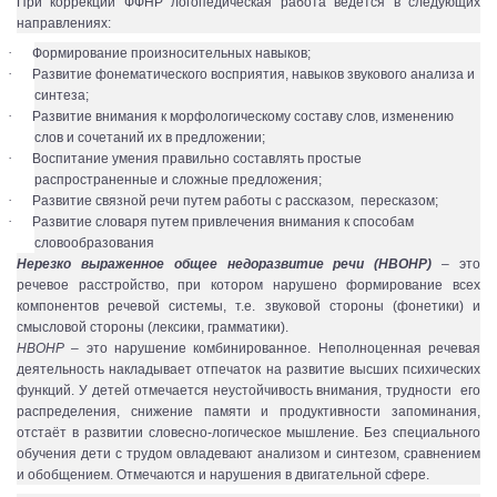
При коррекции ФФНР логопедическая работа ведется в следующих
направлениях:
·
Формирование произносительных навыков;
·
Развитие фонематического восприятия, навыков звукового анализа и
синтеза;
·
Развитие внимания к морфологическому составу слов, изменению
слов и сочетаний их в предложении;
·
Воспитание умения правильно составлять простые
распространенные и сложные предложения;
·
Развитие связной речи путем работы с рассказом, пересказом;
·
Развитие словаря путем привлечения внимания к способам
словообразования
Нерезко выраженное общее недоразвитие речи (НВОНР)
– это
речевое расстройство, при котором нарушено формирование всех
компонентов речевой системы, т.е. звуковой стороны (фонетики) и
смысловой стороны (лексики, грамматики).
НВОНР
– это нарушение комбинированное. Неполноценная речевая
деятельность накладывает отпечаток на развитие высших психических
функций. У детей отмечается неустойчивость внимания, трудности его
распределения, снижение памяти и продуктивности запоминания,
отстаёт в развитии словесно-логическое мышление. Без специального
обучения дети с трудом овладевают анализом и синтезом, сравнением
и обобщением. Отмечаются и нарушения в двигательной сфере.