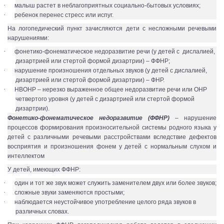
·
малыш растет в неблагоприятных социально-бытовых условиях;
·
ребенок перенес стресс или испуг.
На логопедический пункт зачисляются дети с несложными речевыми
нарушениями:
·
фонетико-фонематическое недоразвитие речи (у детей с дислалией,
дизартрией или стертой формой дизартрии) – ФФНР;
·
нарушение произношения отдельных звуков (у детей с дислалией,
дизартрией или стертой формой дизартрии) – ФНР.
·
НВОНР – нерезко выраженное общее недоразвитие речи или ОНР
четвертого уровня (у детей с дизартрией или стертой формой
дизартрии).
Фонетико-фонематическое недоразвитие (ФФНР)
– нарушение
процессов формирования произносительной системы родного языка у
детей с различными речевыми расстройствами вследствие дефектов
восприятия и произношения фонем у детей с нормальным слухом и
интеллектом
У детей, имеющих ФФНР:
·
один и тот же звук может служить заменителем двух или более звуков;
·
сложные звуки заменяются простыми;
·
наблюдается неустойчивое употребление целого ряда звуков в
различных словах.