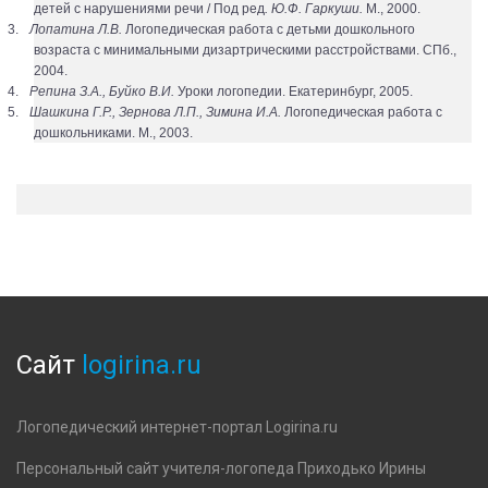
детей с нарушениями речи / Под ред
. Ю.Ф. Гаркуши.
М., 2000.
3.
Лопатина Л.В.
Логопедическая работа с детьми дошкольного
возраста с минимальными дизартрическими расстройствами. СПб.,
2004.
4.
Репина З.А., Буйко В.И.
Уроки логопедии. Екатеринбург, 2005.
5.
Шашкина Г.Р., Зернова Л.П., Зимина И.А.
Логопедическая работа с
дошкольниками. М., 2003.
Сайт
logirina.ru
Логопедический интернет-портал Logirina.ru
Персональный сайт учителя-логопеда Приходько Ирины