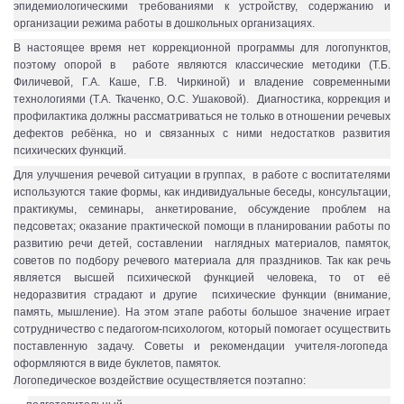
эпидемиологическими требованиями к устройству, содержанию и
организации режима работы в дошкольных организациях.
В настоящее время нет коррекционной программы для логопунктов,
поэтому опорой в работе являются классические методики (Т.Б.
Филичевой, Г.А. Каше, Г.В. Чиркиной) и владение современными
технологиями (Т.А. Ткаченко, О.С. Ушаковой). Диагностика, коррекция и
профилактика должны рассматриваться не только в отношении речевых
дефектов ребёнка, но и связанных с ними недостатков развития
психических функций.
Для улучшения речевой ситуации в группах, в работе с воспитателями
используются такие формы, как индивидуальные беседы, консультации,
практикумы, семинары, анкетирование, обсуждение проблем на
педсоветах; оказание практической помощи в планировании работы по
развитию речи детей, составлении наглядных материалов, памяток,
советов по подбору речевого материала для праздников. Так как речь
является высшей психической функцией человека, то от её
недоразвития страдают и другие психические функции (внимание,
память, мышление). На этом этапе работы большое значение играет
сотрудничество с педагогом-психологом, который помогает осуществить
поставленную задачу. Советы и рекомендации учителя-логопеда
оформляются в виде буклетов, памяток.
Логопедическое воздействие осуществляется поэтапно: