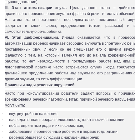
звукоподражание).
III. Этап автоматизации звука.
Цель данного этапа – добиться
правильного произношения звука во фразовой речи, то есть в обычной.
На этом этапе постепенно, последовательно поставленный звук
вводится в слоги, слова, предложения (стихи, рассказы) и в
самостоятельную речь ребенка.
VI. Этап дифференциации.
Иногда оказывается, что в процессе
автоматизации ребенок начинает свободно включать в спонтанную речь
поставленный звук. И если он не смешивает его с другим звуком
(зачастую с тем, на который заменял его до начала коррекционной
работы), то нет необходимости в последующей работе над ним. В
логопедической практике часто встречаются случаи, когда требуется
дальнейшее продолжение работы над звуком по его разграничению с
другими звуками, то есть дифференциации.
Причины и виды речевых нарушений
Часто при консультировании родители задают вопросы о причинах
возникновения речевой патологии. Итак, причиной речевого нарушения
могут быть:
·
внутриутробная патология;
·
наследственная предрасположенность, генетические аномалии;
·
неблагоприятные роды и их последствия;
·
заболевания, перенесенные ребенком в первые годы жизни;
·
ребенок общается с людьми с нарушениями речи;