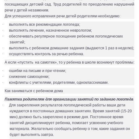
посещающих детский сад. Труд родителей по преодолению нарушений
речи у детей незаменим.
Для успешного исправления речи детей родителям необходимо:
·
выполнять все рекомендации логопеда;
·
выполнять лечение, назначенное неврологом;
·
обеспечивать регулярное посещение ребенком логопедических
занятий;
·
выполнять с ребенком домашние задания (выдаются 1 раз в неделю);
·
осуществлять контроль за речью ребенка.
А если «пустить на самотек», то у ребенка в школе возникнут проблемы:
·
ошибки на письме и при чтении;
·
снижение самооценки;
·
конфликты с учителями, родителями, одноклассниками.
Как заниматься с ребенком дома
Памятка родителям для организации занятий по заданию логопеда
·
Для закрепления результатов логопедической работы ваши дети
нуждаются в постоянных домашних занятиях. Время занятий (15-20
мин) должно быть закреплено в режиме дня. Постоянное время
занятий дисциплинирует ребенка, помогает усвоению учебного
материала. Желательно сообщать ребенку о том, какие задания он
будет выполнять завтра.