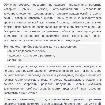
Обучение ребенка проводится по разным направлениям: развитие
моторики (общей, мелкой, артикуляционной), исправление
звукопроизношения, формирование ритмико-мелодической стороны
речи и совершенствование дикции. Чтобы у ребенка выработались
прочные навыки во всей двигательной сфере, требуется длительное
время и использование разнообразных форм и приемов обучения. Для
быстрейшего достижения результатов работа должна проводиться
совместно с логопедом, необходимы также консультации врача-
психоневролога и специалиста по лечебной физкультуре.
Не подлежат приёму в логопункт дети с заключением:
·
«общее недоразвитие речи»;
·
«задержка психического развития»;
·
«заикание».
Поэтому, родителям детей со сложными нарушениями речи учитель-
логопед даёт рекомендации о прохождении ребенком ПМПК, которое
решает вопрос о переводе ребёнка в учреждение, где функционируют
группы компенсирующего вида, с целью максимального эффекта в
работе по коррекции речевых нарушений, чтобы исключить
возникновение стойких специфических трудностей при освоении
навыков письма и чтения.
Практика показывает, что для полноценного речевого развития
дошкольников необходимо тесное взаимодействие с родителями детей,