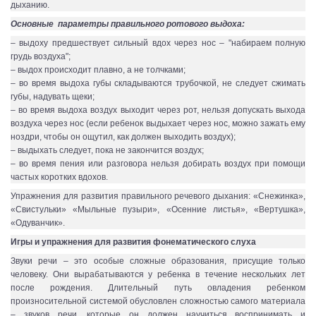
дыханию.
Основные параметры правильного ротового выдоха:
– выдоху предшествует сильный вдох через нос – "набираем полную
грудь воздуха";
– выдох происходит плавно, а не толчками;
– во время выдоха губы складываются трубочкой, не следует сжимать
губы, надувать щеки;
– во время выдоха воздух выходит через рот, нельзя допускать выхода
воздуха через нос (если ребенок выдыхает через нос, можно зажать ему
ноздри, чтобы он ощутил, как должен выходить воздух);
– выдыхать следует, пока не закончится воздух;
– во время пения или разговора нельзя добирать воздух при помощи
частых коротких вдохов.
Упражнения для развития правильного речевого дыхания: «Снежинка»,
«Свистульки» «Мыльные пузыри», «Осенние листья», «Вертушка»,
«Одуванчик».
Игры и упражнения для развития фонематического слуха
Звуки речи – это особые сложные образования, присущие только
человеку. Они вырабатываются у ребенка в течение нескольких лет
после рождения. Длительный путь овладения ребенком
произносительной системой обусловлен сложностью самого материала
– звуков речи, которые он должен научиться воспринимать и