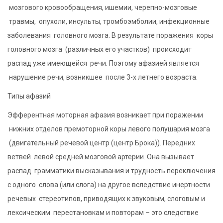
мозгового кровообращения, ишемии, черепно-мозговые
травмы, опухоли, инсульты, тромбоэмболии, инфекционные
заболевания головного мозга. В результате поражения коры
головного мозга (различных его участков) происходит
распад уже имеющейся речи. Поэтому афазией является
нарушение речи, возникшее после 3-х летнего возраста.
Типы афазий
Эфферентная моторная афазия возникает при поражении
нижних отделов премоторной коры левого полушария мозга
(двигательный речевой центр (центр Брока)). Передних
ветвей левой средней мозговой артерии. Она вызывает
распад грамматики высказывания и трудность переключения
с одного слова (или слога) на другое вследствие инертности
речевых стереотипов, приводящих к звуковым, слоговым и
лексическим перестановкам и повторам – это следствие