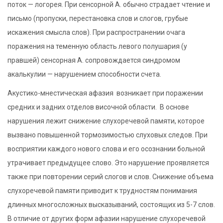
поток — логорея. При сенсорной А. обычно страдает чтение и
письмо (пропуски, перестановка слов и слогов, грубые
искажения смысла слов). При распространении очага
поражения на теменную область левого полушария (у
правшей) сенсорная А. сопровождается синдромом
акалькулии — нарушением способности счета.
Акустико-мнестическая афазия возникает при поражении
средних и задних отделов височной области. В основе
нарушения лежит снижение слухоречевой памяти, которое
вызвано повышенной тормозимостью слуховых следов. При
восприятии каждого нового слова и его осознании больной
утрачивает предыдущее слово. Это нарушение проявляется
также при повторении серий слогов и слов. Снижение объема
слухоречевой памяти приводит к трудностям понимания
длинных многосложных высказываний, состоящих из 5-7 слов.
В отличие от других форм афазии нарушение слухоречевой