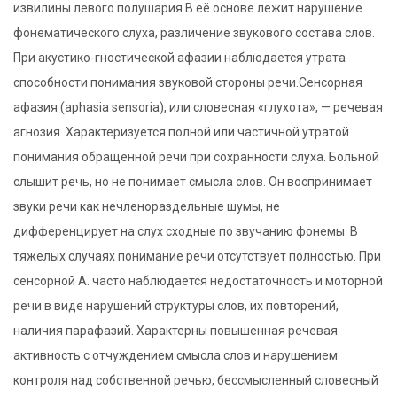
извилины левого полушария В её основе лежит нарушение
фонематического слуха, различение звукового состава слов.
При акустико-гностической афазии наблюдается утрата
способности понимания звуковой стороны речи.Сенсорная
афазия (aphasia sensoria), или словесная «глухота», — речевая
агнозия. Характеризуется полной или частичной утратой
понимания обращенной речи при сохранности слуха. Больной
слышит речь, но не понимает смысла слов. Он воспринимает
звуки речи как нечленораздельные шумы, не
дифференцирует на слух сходные по звучанию фонемы. В
тяжелых случаях понимание речи отсутствует полностью. При
сенсорной А. часто наблюдается недостаточность и моторной
речи в виде нарушений структуры слов, их повторений,
наличия парафазий. Характерны повышенная речевая
активность с отчуждением смысла слов и нарушением
контроля над собственной речью, бессмысленный словесный