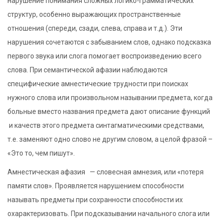
нарушение понимания сложных логико-грамматических
структур, особенно выражающих пространственные
отношения (спереди, сзади, слева, справа и т.д.). Эти
нарушения сочетаются с забыванием слов, однако подсказка
первого звука или слога помогает воспроизведению всего
слова. При семантической афазии наблюдаются
специфические амнестические трудности при поисках
нужного слова или произвольном назывании предмета, когда
больные вместо названия предмета дают описание функций
и качеств этого предмета синтагматическими средствами,
т.е. заменяют одно слово не другим словом, а целой фразой –
«Это то, чем пишут».
Амнестическая афазия — словесная амнезия, или «потеря
памяти слов». Проявляется нарушением способности
называть предметы при сохранности способности их
охарактеризовать. При подсказывании начального слога или