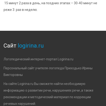
15 минут 2 раза в день, на поздних этапах – 30-40 минут не
реже 3 раз в неделю.
Сайт
logirina.ru
Логопедический интернет-портал Logirina.ru
Персональный сайт учителя-логопеда Приходько Ирины
Викторовны
На сайте Logirina.ru Вы сможете найти необходимую
информацию о развитии речи, нарушениях речи ,а также
рекомендации и методический материал по коррекции
речевых нарушений.