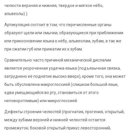
челюсти верхняя и нижняя, твердое и мягкое нёбо,
альвеолы).).
Артикуляция состоит в том, что перечисленные органы
образуют щели или смычки, образующиеся при приближении
или прикосновении языка к нёбу, альвеолам, зубам, а так же
при сжатии губ или прижатии их к зубам.
Сравнительно часто причиной механической дислалии
является укороченная уздечка языка (подъязычная связка,
затруднено её поднятие высоко вверх), кроме того, она может
быть обусловлена макроглоссией (слишком большой язык,
едва умещающийся во рту, становиться от этого
неповоротливым) или микроглоссией.
Дефекты строения челюстей (прогнатия, прогения, открытый,
между зубами верхней и нижней челюстей остается
промежуток; боковой открытый прикус левосторонний,