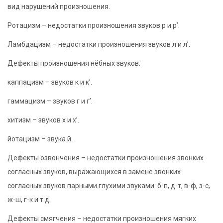
вид нарушений произношения.
Ротацизм – недостатки произношения звуков р и р’.
Ламбдацизм – недостатки произношения звуков л и л’.
Дефекты произношения нёбных звуков:
каппацизм – звуков к и к’.
гаммацизм – звуков г и г’.
хитизм – звуков х и х’.
йотацизм – звука й.
Дефекты озвончения – недостатки произношения звонких
согласных звуков, выражающихся в замене звонких
согласных звуков парными глухими звуками: б-п, д-т, в-ф, з-с,
ж-ш, г-к и т.д.
Дефекты смягчения – недостатки произношения мягких