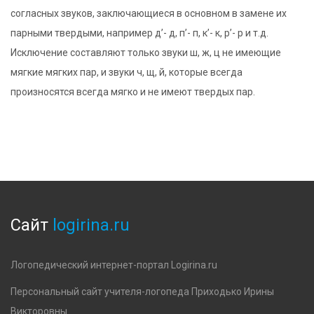
согласных звуков, заключающиеся в основном в замене их
парными твердыми, например д’- д, п’- п, к’- к, р’- р и т.д.
Исключение составляют только звуки ш, ж, ц не имеющие
мягкие мягких пар, и звуки ч, щ, й, которые всегда
произносятся всегда мягко и не имеют твердых пар.
Сайт
logirina.ru
Логопедический интернет-портал Logirina.ru
Персональный сайт учителя-логопеда Приходько Ирины
Викторовны