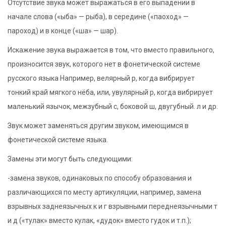
Отсутствие звука может выражаться в его выпадении в
начале слова («ыба» — рыба), в середине («паоход» —
пароход) и в конце («ша» — шар).
Искажение звука выражается в том, что вместо правильного,
произносится звук, которого нет в фонетической системе
русского языка Например, велярный р, когда вибрирует
тонкий край мягкого нёба, или, увулярный р, когда вибрирует
маленький язычок, межзубный с, боковой ш, двугубный. л и др.
Звук может заменяться другим звуком, имеющимся в
фонетической системе языка.
Замены эти могут быть следующими:
-замена звуков, одинаковых по способу образования и
различающихся по месту артикуляции, например, замена
взрывных заднеязычных к и г взрывными переднеязычными т
и д («тулак» вместо кулак, «дудок» вместо гудок и т.п.);